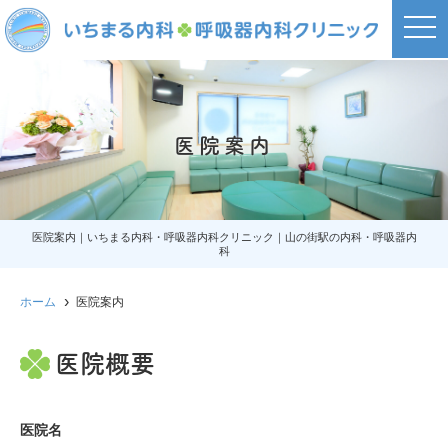
t
o
g
g
l
e
n
a
医院案内
v
i
g
a
t
i
o
医院案内｜いちまる内科・呼吸器内科クリニック｜山の街駅の内科・呼吸器内
n
科
ホーム
医院案内
医院概要
医院名