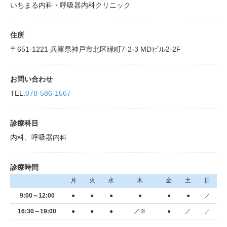
いちまる内科・呼吸器内科クリニック
住所
〒651-1221 兵庫県神戸市北区緑町7-2-3 MDビル2-2F
お問い合わせ
TEL.
078-586-1567
診療科目
内科、呼吸器内科
診療時間
月
火
水
木
金
土
日
9:00～12:00
●
●
●
●
●
●
／
16:30～19:00
●
●
●
／※
●
／
／